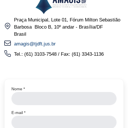
Praça Municipal, Lote 01, Fórum Milton Sebastião
Endereço
Barbosa Bloco B, 10º andar - Brasília/DF
Brasil
COM_CONTACT_EMAIL
amagis@tjdft.jus.br
Telefone
Tel.: (61) 3103-7548 / Fax: (61) 3343-1136
Nome
*
E-mail
*