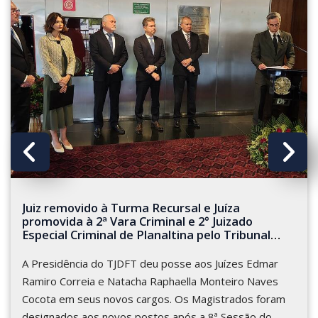
Infância e da Juventude do Distrito Federal
por 19 anos, além de ser professora de
A AMAGIS-DF parabeniza a nova integrante
Direito da Criança e do Adolescente no
da Corte e deseja sucesso na nova jornada.
UniCeub há mais de duas décadas. Também
integra o banco de capacitores, tutores e
Fotos: Lucas Borges/AMB (principal) e Paulo
conteudistas da Escola Superior do Ministério
Martins/AMAGIS-DF
Público da União na área de Direito da
Criança e do Adolescente.
Juiz removido à Turma Recursal e Juíza
promovida à 2ª Vara Criminal e 2° Juizado
Especial Criminal de Planaltina pelo Tribunal
Pleno nesta semana tomam posse
A Presidência do TJDFT deu posse aos Juízes Edmar
Ramiro Correia e Natacha Raphaella Monteiro Naves
Cocota em seus novos cargos. Os Magistrados foram
designados aos novos postos após a 8ª Sessão do