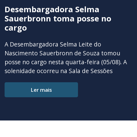
Desembargadora Selma
M
Sauerbronn toma posse no
M
cargo
“
E
A Desembargadora Selma Leite do
s
Nascimento Sauerbronn de Souza tomou
O
d
posse no cargo nesta quarta-feira (05/08). A
c
J
solenidade ocorreu na Sala de Sessões
i
n
Plenárias, no Palacinho, sede do TJDFT. A
P
a
AMAGIS-DF marcou presença com o
f
Ler mais
Selma Leite do Nascimento Sauerbronn de
Presidente Carlos Alberto Martins Filho.
c
Souza foi nomeada no último dia 08 de julho
D
C
pelo Presidente da República, Luiz Inácio Lula
a
C
da Silva (PT), após lista enviada pelo Tribunal,
M
n
elaborada na 3ª Sessão Ordinária do Tribunal
a