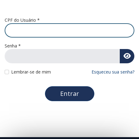
CPF do Usuário
*
Senha
*
Mo
Lembrar-se de mim
Esqueceu sua senha?
Entrar